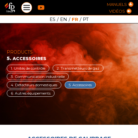
MANUELS
VIDÉOS
ES
/
EN
/
FR
/
PT
PRODUCTS
5.
ACCESSOIRES
1. Unités de contrôle
2. Transmetteurs de gaz
3. Communication industrielle
4. Détecteurs domestiques
5. Accessoires
6. Autres équipements