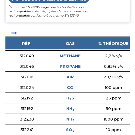
*
La norme EN 12205 exige que les bouteilles non
rechargeables soient équipées d'une soupape non
rechargeable conforme à la norme EN 13340.
RÉF.
GAS
% THÉORIQUE
312049
MÉTHANE
2,2% v/v
312046
PROPANE
0,85% v/v
312016
AIR
20,9% v/v
312024
CO
100 ppm
312172
H
S
25 ppm
2
312192
NH
50 ppm
3
312230
NH
1000 ppm
3
312241
SO
10 ppm
2