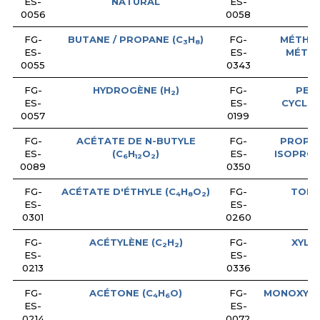
ES-
NATURAL
ES-
0056
0058
FG-
BUTANE / PROPANE (C
H
)
FG-
MÉTHA
3
8
ES-
ES-
MÉTHY
0055
0343
FG-
HYDROGÈNE (H
)
FG-
PEN
2
ES-
ES-
CYCLOP
0057
0199
FG-
ACÉTATE DE N-BUTYLE
FG-
PROPA
ES-
(C
H
O
)
ES-
ISOPROP
6
12
2
0089
0350
FG-
ACÉTATE D'ÉTHYLE (C
H
O
)
FG-
TOLU
4
8
2
ES-
ES-
0301
0260
FG-
ACÉTYLÈNE (C
H
)
FG-
XYLÈN
2
2
ES-
ES-
0213
0336
FG-
ACÉTONE (C
H
O)
FG-
MONOXYDE
4
6
ES-
ES-
0214
0072