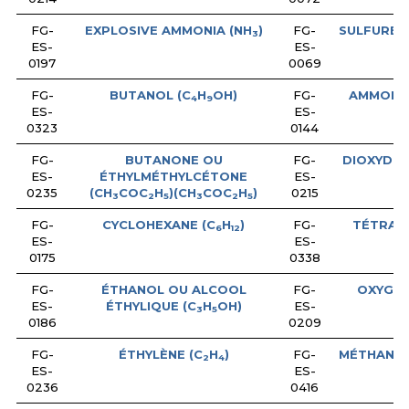
FG-
EXPLOSIVE AMMONIA (NH
)
FG-
SULFURE 
3
ES-
ES-
0197
0069
FG-
BUTANOL (C
H
OH)
FG-
AMMONIA
4
9
ES-
ES-
0323
0144
FG-
BUTANONE OU
FG-
DIOXYDE 
ES-
ÉTHYLMÉTHYLCÉTONE
ES-
0235
(CH
COC
H
)(CH
COC
H
)
0215
3
2
5
3
2
5
FG-
CYCLOHEXANE (C
H
)
FG-
TÉTRAH
6
12
ES-
ES-
0175
0338
FG-
ÉTHANOL OU ALCOOL
FG-
OXYGÈN
ES-
ÉTHYLIQUE (C
H
OH)
ES-
3
5
0186
0209
FG-
ÉTHYLÈNE (C
H
)
FG-
MÉTHANOL
2
4
ES-
ES-
0236
0416