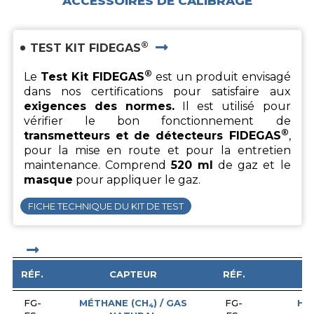
ACCESSOIRES DE CALIBRAGE
®
TEST KIT FIDEGAS
®
Le
Test Kit FIDEGAS
est un produit envisagé
dans nos certifications pour satisfaire aux
exigences des normes.
Il est utilisé pour
vérifier le bon fonctionnement de
®
transmetteurs et de détecteurs FIDEGAS
,
pour la mise en route et pour la entretien
maintenance. Comprend
520 ml
de gaz et le
masque
pour appliquer le gaz.
FICHE TECHNIQUE DU KIT DE TEST
RÉF.
CAPTEUR
RÉF.
FG-
MÉTHANE (CH
) / GAS
FG-
HE
4