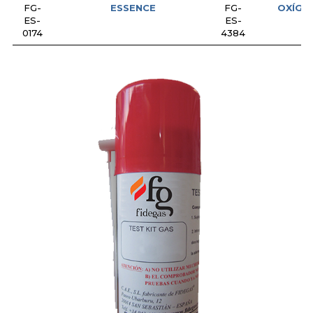
FG-
ESSENCE
FG-
OXÍGE
ES-
ES-
0174
4384