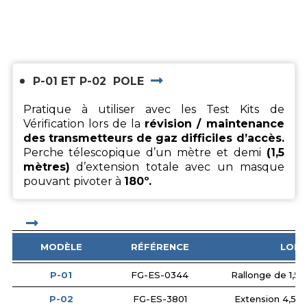
P-01 ET P-02
POLE
Pratique à utiliser avec les Test Kits de
Vérification lors de la
révision / maintenance
des transmetteurs de gaz difficiles d’accès.
Perche télescopique d’un mètre et demi
(1,5
mètres)
d’extension totale avec un masque
pouvant pivoter à
180º.
MODÈLE
RÉFÉRENCE
LON
P-01
FG-ES-0344
Rallonge de 1,5 
P-02
FG-ES-3801
Extension 4,5 m