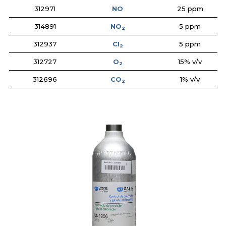
312971
NO
25 ppm
314891
NO
5 ppm
2
312937
CI
5 ppm
2
312727
O
15% v/v
2
312696
CO
1% v/v
2