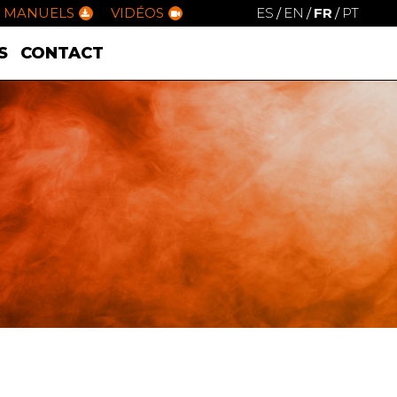
MANUELS
VIDÉOS
ES
/
EN
/
FR
/
PT
S
CONTACT