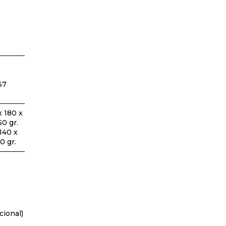
67
x 180 x
0 gr.
140 x
0 gr.
cional)