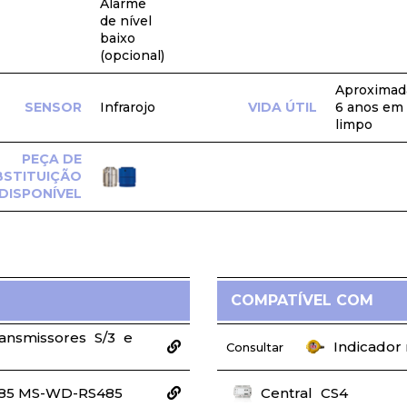
Alarme
de nível
baixo
(opcional)
Aproxima
SENSOR
Infrarojo
VIDA ÚTIL
6 anos em 
limpo
PEÇA DE
BSTITUIÇÃO
DISPONÍVEL
COMPATÍVEL COM
ransmissores
S/3
e
Indicador
Consultar
85 MS-WD-RS485
Central
CS4