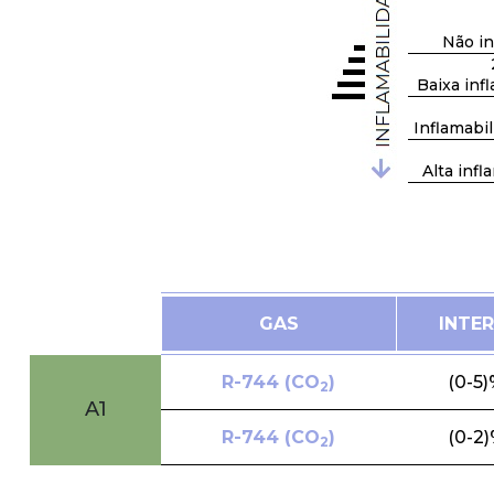
Não in
Baixa inf
Inflamabi
Alta infl
GAS
INTE
R-744 (CO
)
(0-5)
2
A1
R-744 (CO
)
(0-2)
2