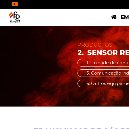
EM
PRODUCTOS
2.
SENSOR R
1. Unidade de contr
3. Comunicação indu
6. Outros equipam