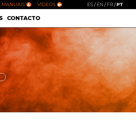
MANUAIS
VÍDEOS
ES
/
EN
/
FR
/
PT
S
CONTACTO