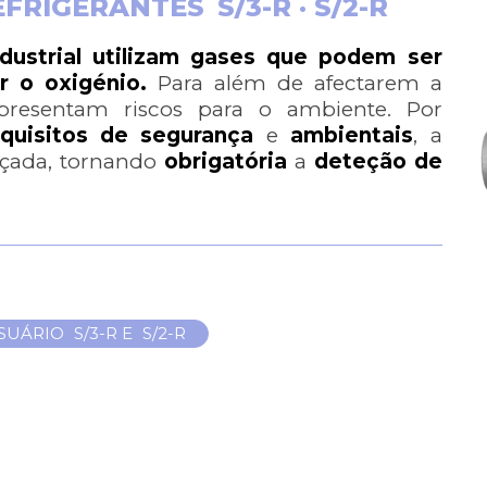
EFRIGERANTES
S/3-R · S/2-R
dustrial utilizam gases que podem ser
r o oxigénio.
Para além de afectarem a
resentam riscos para o ambiente. Por
equisitos de segurança
e
ambientais
, a
rçada, tornando
obrigatória
a
deteção de
SUÁRIO
S/3-R
E
S/2-R