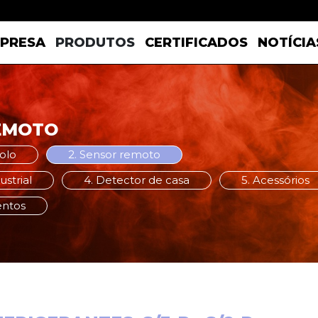
PRESA
PRODUTOS
CERTIFICADOS
NOTÍCIA
EMOTO
olo
2. Sensor remoto
strial
4. Detector de casa
5. Acessórios
entos