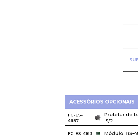
SU
ACESSÓRIOS OPCIONAIS
Protetor de t
FG-ES-
S/2
4687
Módulo
RS-4
FG-ES-4163