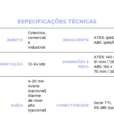
ESPECIFICAÇÕES TÉCNICAS
Colectivo,
comercial
ATEX: ip66
ÂMBITO
ENVOLVENTE
e
ABS: ip66/
industrial
ATEX: 140 
DIMENSÕES E
91 mm / 135
IMENTAÇÃO
12-24 Vdc
PESO
ABS: 150 x 
75 mm / 35
4-20 mA
Avaria
(opcional)
Alarme
de nível
Serie TTL
SAÍDA
alto
CONECTIVIDADE
RS 485 (op
(opcional)