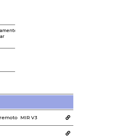
damente
ar
 remoto
MIR V3