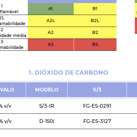
1
A1
B1
flamável
2L
A2L
B2L
lamabilidade
2
A2
B2
lidade média
3
A3
B3
amabilidade
1. DIÓXIDO DE CARBONO
RVALO
MODELO
S/3
% v/v
S/3-IR
FG-ES-0291
% v/v
D-150i
FG-ES-3127