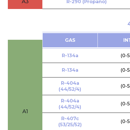
A3
R-290 (Propano)
GAS
IN
R-134a
(0-
R-134a
(0-
R-404a
(0-
(44/52/4)
R-404a
(0-
(44/52/4)
A1
R-407c
(0-
(53/25/52)