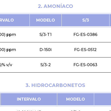
2. AMONÍACO
ERVALO
MODELO
S/3
000) ppm
S/3-T1
FG-ES-0386
000) ppm
D-150i
FG-ES-0512
5)% v/v
S/3-2
FG-ES-0063
3. HIDROCARBONETOS
INTERVALO
MODELO