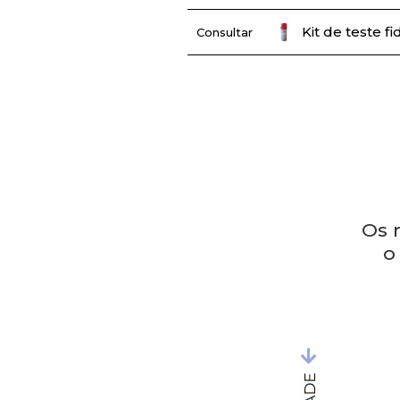
Kit de teste f
Consultar
Os 
o