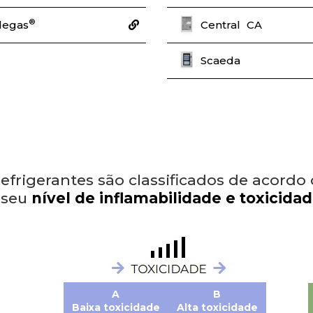
®
Central
CA
idegas
Scaeda
refrigerantes são classificados de acordo
 seu
nível de inflamabilidade e toxicidad
A
B
Baixa toxicidade
Alta toxicidade