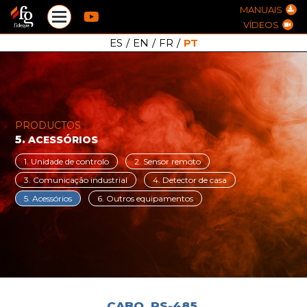
MANUAIS
VÍDEOS
ES
/
EN
/
FR
/
PT
PRODUCTOS
5.
ACESSÓRIOS
1. Unidade de controlo
2. Sensor remoto
3. Comunicação industrial
4. Detector de casa
5. Acessórios
6. Outros equipamentos
CABO
RS-485